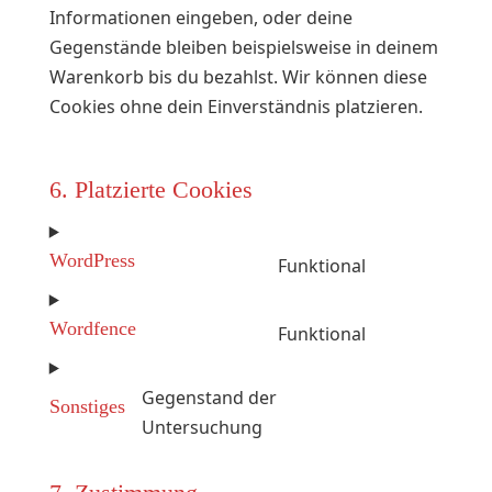
Informationen eingeben, oder deine
Gegenstände bleiben beispielsweise in deinem
Warenkorb bis du bezahlst. Wir können diese
Cookies ohne dein Einverständnis platzieren.
6. Platzierte Cookies
WordPress
Funktional
Consent
to
Wordfence
Funktional
service
Consent
wordpress
to
Gegenstand der
service
Sonstiges
Consent
Untersuchung
wordfence
to
service