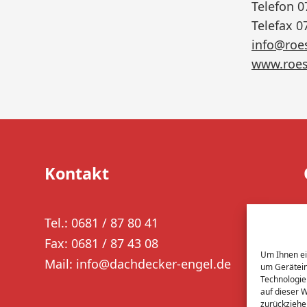
Telefon 0
Telefax 0
info@roe
www.roes
Kontakt
Tel.: 0681 / 87 80 41
Fax: 0681 / 87 43 08
Um Ihnen ei
Mail: info@dachdecker-engel.de
um Gerätein
Technologie
auf dieser 
zurückziehe