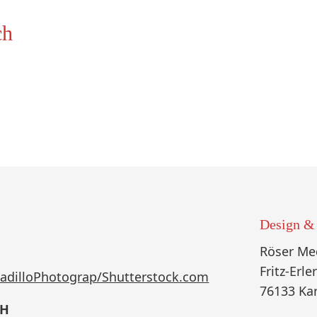
ch
Design &
Röser Me
Fritz-Erle
adilloPhotograp/Shutterstock.com
76133 Ka
bH