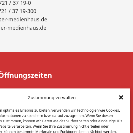
721 / 37 19-0
721 / 37 19-300
ser-medienhaus.de
er-medienhaus.de
Öffnungszeiten
Sie erreichen uns täglich:
Zustimmung verwalten
08:00 Uhr – 12:00 Uhr
n optimales Erlebnis zu bieten, verwenden wir Technologien wie Cookies,
13:30 Uhr – 15:00 Uhr
formationen zu speichern bzw. darauf zuzugreifen. Wenn Sie diesen
n zustimmen, können wir Daten wie das Surfverhalten oder eindeutige IDs
Website verarbeiten. Wenn Sie Ihre Zustimmung nicht erteilen oder
n, können bestimmte Merkmale und Funktionen beeinträchtigt werden.